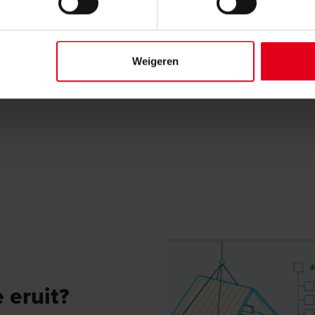
 u akkoord te gaan met het opslaan en verwerken van de door u v
Weigeren
 eruit?