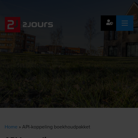
Home
»
API-koppeling boekhoudpakket