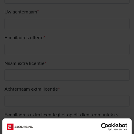
Uw achternaam
*
E-mailadres offerte
*
Naam extra licentie
*
Achternaam extra licentie
*
E-mailadres extra licentie (Let op dit dient een uniek e-
mailadres te zijn!)
*