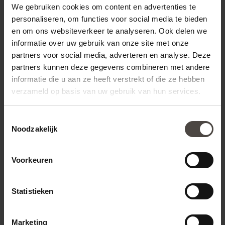
gedaan kunnen worden.
We gebruiken cookies om content en advertenties te
personaliseren, om functies voor social media te bieden
Nooit meer posten vergeten te
en om ons websiteverkeer te analyseren. Ook delen we
factureren
informatie over uw gebruik van onze site met onze
partners voor social media, adverteren en analyse. Deze
In het project kunt u ingeven of er nog te verwachten
partners kunnen deze gegevens combineren met andere
kosten zijn zodat deze niet tussen wal en schip vallen. Er
informatie die u aan ze heeft verstrekt of die ze hebben
iets niets vervelender om achteraf naar uw opdrachtgever
verzameld op basis van uw gebruik van hun services.
toe te moeten om te vertellen dat u posten vergeten bent
te factureren.
Toestemmingsselectie
Noodzakelijk
Per project wordt het gereedheidspercentage ingegeven
maar misschien nog wel het belangrijkste, u ziet in één
oogopslag of u voor of achter loopt met facturen.
Voorkeuren
Statistieken
Informatie aanvragen
Bekijk prijzen
Marketing