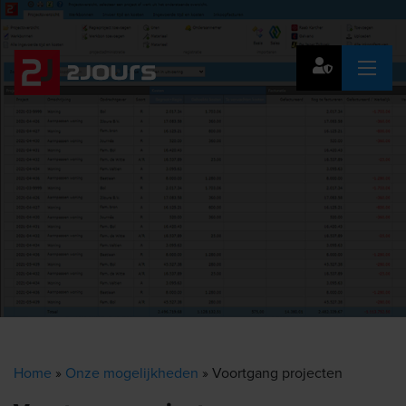
Home
»
Onze mogelijkheden
»
Voortgang projecten