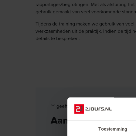
rapportages/begrotingen. Met als afsluiting het
gebruik gemaakt van veel voorkomende standa
Tijdens de training maken we gebruik van vee
werkzaamheden uit de praktijk. Indien de tijd h
details te bespreken.
"
*
" geeft vereiste velden aan
Aanmelden voor Ba
Toestemming