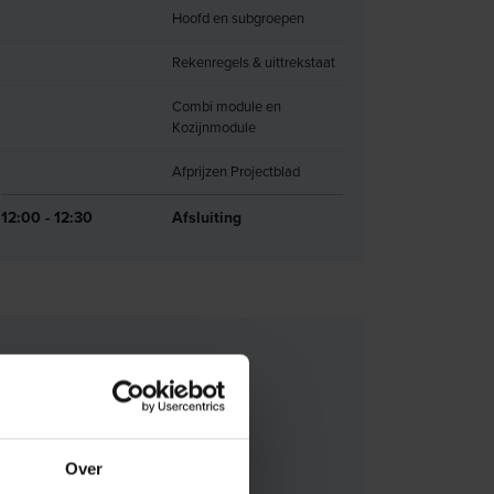
Hoofd en subgroepen
Rekenregels & uittrekstaat
Combi module en
Kozijnmodule
Afprijzen Projectblad
12:00 - 12:30
Afsluiting
hoven
Over