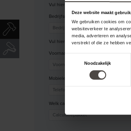
Vul hieronder uw
bedrijfsnaam
in om u
Deze website maakt gebruik
Bedrijfsnaam
*
We gebruiken cookies om cont
websiteverkeer te analyseren
media, adverteren en analys
Vul hieronder de gegevens van de
dee
verstrekt of die ze hebben v
Voornaam
*
Toestemmingsselectie
Noodzakelijk
Mobiele telefoonnummer
*
Welk calculatiepakket gebruikt u?
*