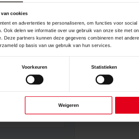
 als deelnemer aan te melden. Wij nemen zo snel mogelijk conta
 van cookies
ent en advertenties te personaliseren, om functies voor social
. Ook delen we informatie over uw gebruik van onze site met on
e. Deze partners kunnen deze gegevens combineren met andere i
lnemer
in.
erzameld op basis van uw gebruik van hun services.
Achternaam
*
Voorkeuren
Statistieken
E-mailadres deelnemer
*
Weigeren
Opmerkingen