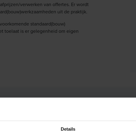
 afprijzen/verwerken van offertes. Er wordt
ard(bouw)werkzaamheden uit de praktijk.
l voorkomende standaard(bouw)
et toelaat is er gelegenheid om eigen
sis Training Calculeren Eind
Details