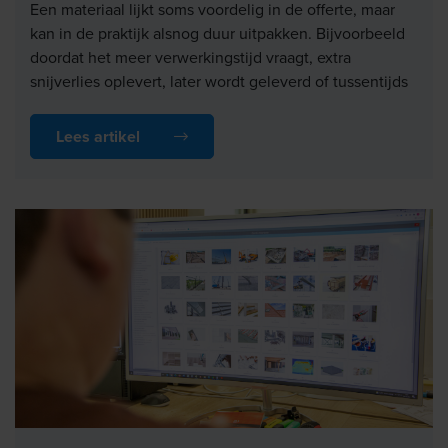
Een materiaal lijkt soms voordelig in de offerte, maar
kan in de praktijk alsnog duur uitpakken. Bijvoorbeeld
doordat het meer verwerkingstijd vraagt, extra
snijverlies oplevert, later wordt geleverd of tussentijds
in prijs stijgt.
Lees artikel
Daarom draait het niet alleen om de laagste prijs per
stuk, meter of kuub. Het gaat erom dat u
materiaalkosten goed meeneemt binnen de totale
bouwcalculatie. Alleen dan ziet u wat een
materiaalkeuze echt doet met uw projectkosten en
marge.
Wie alleen naar de materiaalprijs kijkt, ziet vaak pas
tijdens de uitvoering waar de marge verdwijnt.