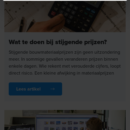
Wat te doen bij stijgende prijzen?
Stijgende bouwmateriaalprijzen zijn geen uitzondering
meer. In sommige gevallen veranderen prijzen binnen
enkele dagen. Wie rekent met verouderde cijfers, loopt
direct risico. Een kleine afwijking in materiaalprijzen
kan al voldoende zijn om uw marge onder druk te
zetten. Hoe zorgt u ervoor dat uw calculatie klopt,
Lees artikel
terwijl prijzen blijven bewegen?