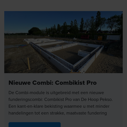
Nieuwe Combi: Combikist Pro
De Combi-module is uitgebreid met een nieuwe
funderingscombi: Combikist Pro van De Hoop Pekso.
Een kant-en-klare bekisting waarmee u met minder
handelingen tot een strakke, maatvaste fundering
komt, goed geïsoleerd en zonder koudebruggen.
Precies het soort details waar u in de praktijk dagelijks