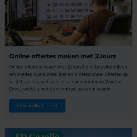
Online offertes maken met 2Jours
Online offertes maken met 2Jours helpt bouwbedrijven
om sneller, overzichtelijker en professioneel offertes op
te stellen. In plaats van losse documenten in Word of
Excel, werkt u met één centraal systeem waarin
calculatie, offerte en opvolging samenkomen. Voor
aannemers en bouwbedrijven betekent dit: minder
Lees artikel
handmatig werk, minder fouten en een hogere kans dat
offertes worden geaccepteerd.