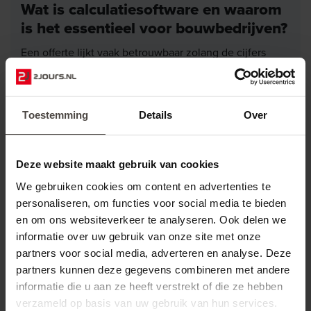
Wat is calculatiesoftware en waarom
is het essentieel voor bouwbedrijven?
Een offerte lijkt vaak betrouwbaar zolang de cijfers
netjes onder elkaar staan. Maar in de bouw zit het risico
juist in wat u niet direct ziet: een oude materiaalprijs,
een vergeten werkpost, een verkeerd
Toestemming
Details
Over
opslagpercentage of een Excel-formule die ooit is
aangepast.
Lees artikel
Deze website maakt gebruik van cookies
En precies daar kan marge ongemerkt weglekken.
We gebruiken cookies om content en advertenties te
Calculatiesoftware helpt bouwbedrijven om calculaties,
personaliseren, om functies voor social media te bieden
offertes en marges centraal en controleerbaar op te
en om ons websiteverkeer te analyseren. Ook delen we
bouwen. Niet met losse bestanden of handmatige
informatie over uw gebruik van onze site met onze
formules, maar met één vaste manier van werken. Zo
partners voor social media, adverteren en analyse. Deze
weet u beter waar uw kostprijs vandaan komt en of een
partners kunnen deze gegevens combineren met andere
project financieel klopt voordat het begint.
informatie die u aan ze heeft verstrekt of die ze hebben
verzameld op basis van uw gebruik van hun services.