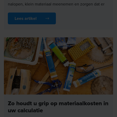
nalopen, klein materiaal meenemen en zorgen dat er
geen regels ontbreken.
Lees artikel
Zeker bij nieuwe werkzaamheden voelt dat omslachtig.
U weet wat er nodig is, maar bouwt de calculatie toch
vaak opnieuw op.
Met de combi-module van 2Jours werkt u sneller en
consistenter, zonder de controle over uw calculatie te
verliezen. Dat begint bij minder losse regels en een
slimmere manier van opbouwen.
Zo houdt u grip op materiaalkosten in
uw calculatie