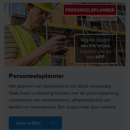
Personeelsplanner
Het plannen van personeel is niet altijd eenvoudig.
Vaak moet u rekening houden met de projectplanning,
voorkeuren van medewerkers, afhankelijkheid van
derden en leveranciers. Een project kan door externe
factoren vertraging oplopen. Het communiceren van de
planning kost vaak tijd en kan een gedoe zijn met
Lees artikel
briefjes, appjes, belletjes en e-mails.