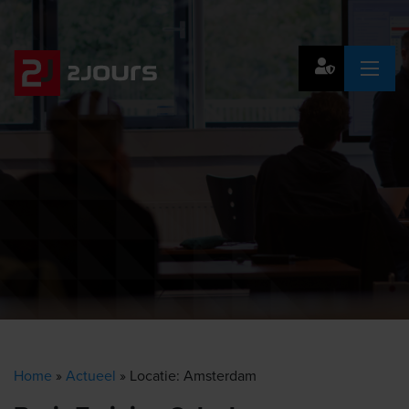
Home
»
Actueel
»
Locatie: Amsterdam